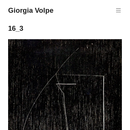
Aller
Giorgia Volpe
au
contenu
principal
16_3