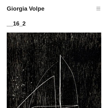
Aller
Giorgia Volpe
au
contenu
principal
__16_2