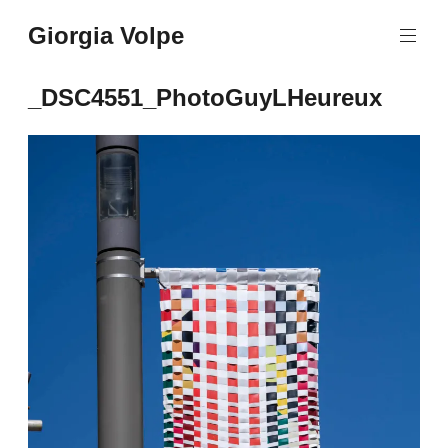
Aller
Giorgia Volpe
au
contenu
principal
_DSC4551_PhotoGuyLHeureux