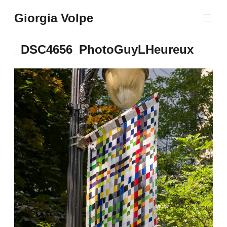
Aller
Giorgia Volpe
au
contenu
principal
_DSC4656_PhotoGuyLHeureux