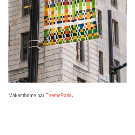
Maker thème par
ThemePatio
.