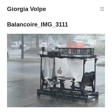
Aller
Giorgia Volpe
au
contenu
principal
Balancoire_IMG_3111