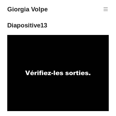
Aller
Giorgia Volpe
au
contenu
principal
Diapositive13