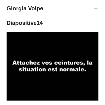
Aller
Giorgia Volpe
au
contenu
principal
Diapositive14