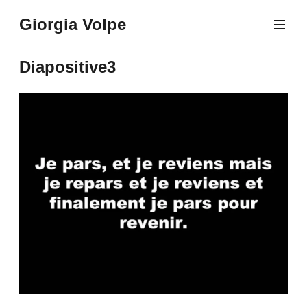
Aller
Giorgia Volpe
au
contenu
principal
Diapositive3