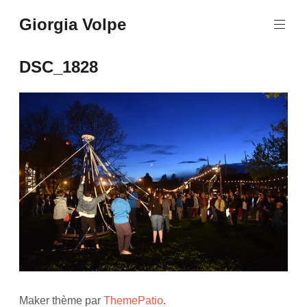
Aller
Giorgia Volpe
au
contenu
principal
DSC_1828
Maker thème par
ThemePatio
.