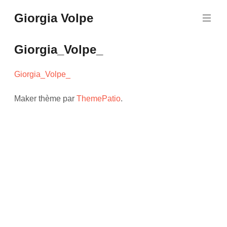
Aller
Giorgia Volpe
au
contenu
principal
Giorgia_Volpe_
Giorgia_Volpe_
Maker thème par
ThemePatio
.