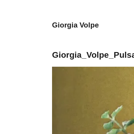
Aller
au
contenu
Giorgia Volpe
principal
Giorgia_Volpe_Pulsa