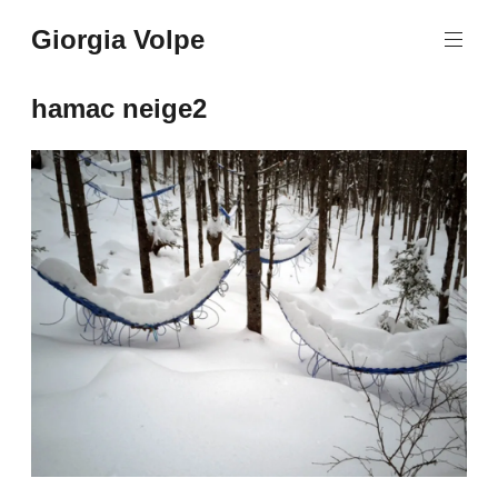
Aller
Giorgia Volpe
au
contenu
principal
hamac neige2