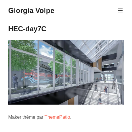
Aller
Giorgia Volpe
au
contenu
principal
HEC-day7C
Maker thème par
ThemePatio
.