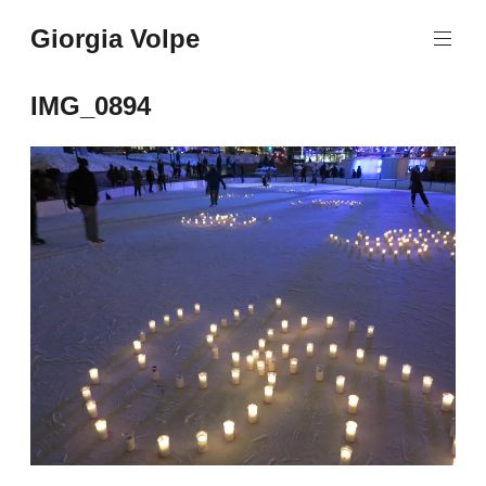
Aller
Giorgia Volpe
au
contenu
principal
IMG_0894