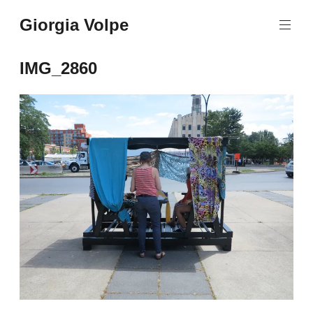
Aller
Giorgia Volpe
au
contenu
principal
IMG_2860