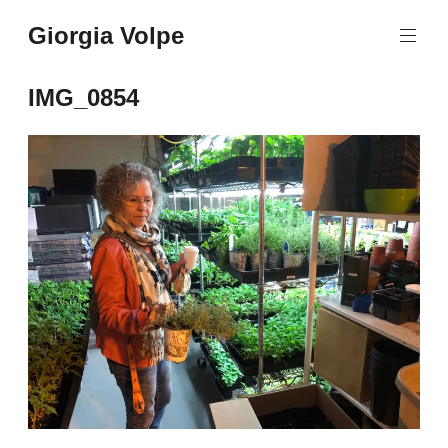
Aller
Giorgia Volpe
au
contenu
principal
IMG_0854