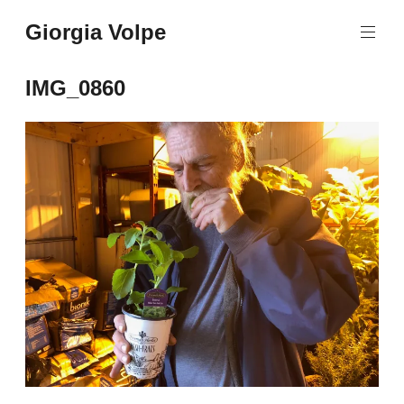
Aller
Giorgia Volpe
au
contenu
principal
IMG_0860