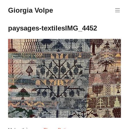
Aller
Giorgia Volpe
au
contenu
principal
paysages-textilesIMG_4452