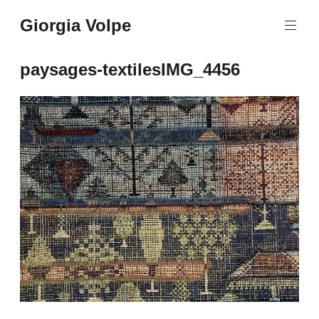
Aller
Giorgia Volpe
au
contenu
principal
paysages-textilesIMG_4456