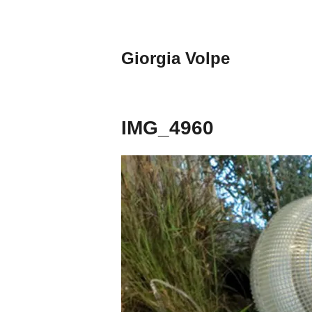
Aller
au
contenu
Giorgia Volpe
principal
IMG_4960