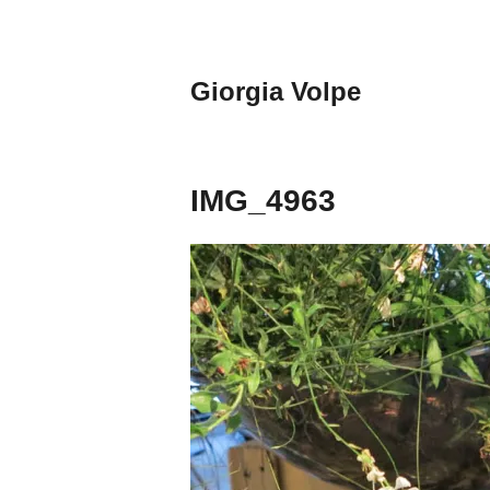
Aller
au
contenu
Giorgia Volpe
principal
IMG_4963