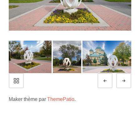
Navigation
Préc.
Suiv
de
Portfolio
Maker thème par
ThemePatio
.