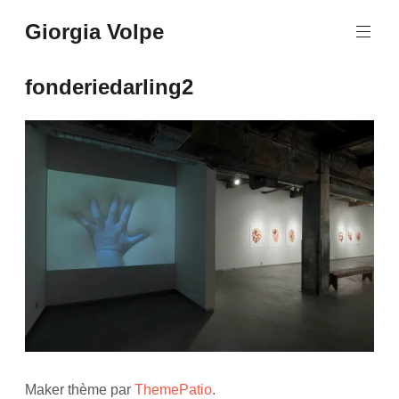
Aller
Giorgia Volpe
au
contenu
principal
fonderiedarling2
Maker thème par
ThemePatio
.