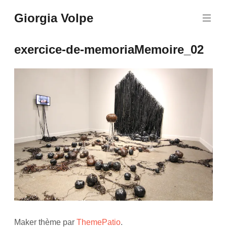
Aller
Giorgia Volpe
au
contenu
principal
exercice-de-memoriaMemoire_02
Maker thème par
ThemePatio
.