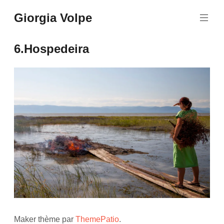
Aller
Giorgia Volpe
au
contenu
principal
6.Hospedeira
Maker thème par
ThemePatio
.