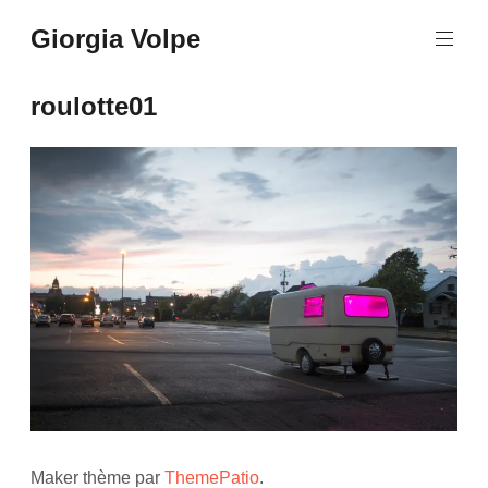
Aller
Giorgia Volpe
au
contenu
principal
roulotte01
Maker thème par
ThemePatio
.