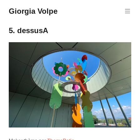
Aller
Giorgia Volpe
au
contenu
principal
5. dessusA