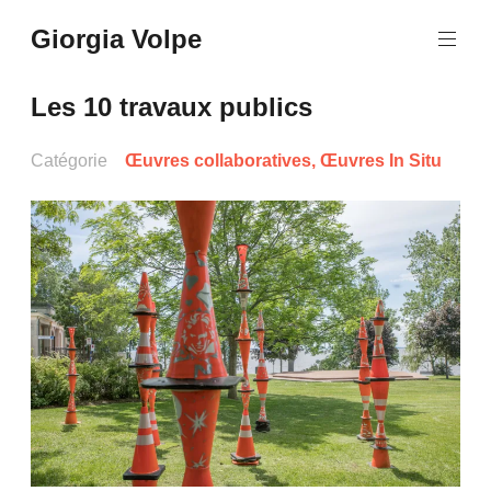
Aller
Giorgia Volpe
au
contenu
principal
Les 10 travaux publics
Catégorie
Œuvres collaboratives
,
Œuvres In Situ