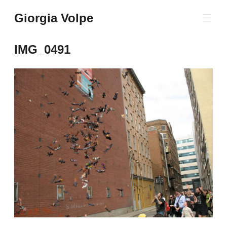
Aller
Giorgia Volpe
au
contenu
principal
IMG_0491