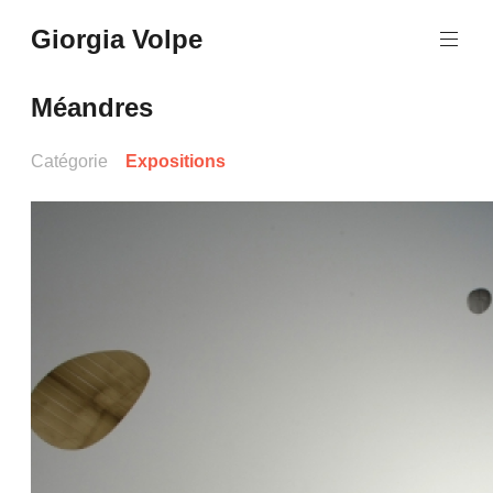
Aller
Giorgia Volpe
au
contenu
principal
Méandres
Catégorie
Expositions