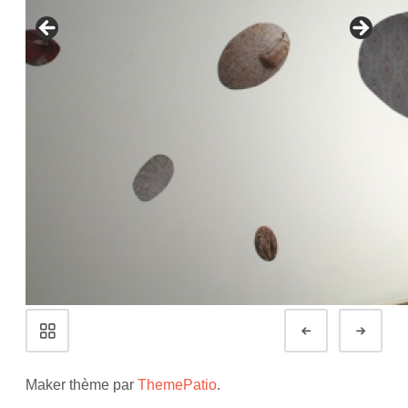
Navigation
Préc.
Suiv
de
Portfolio
Maker thème par
ThemePatio
.