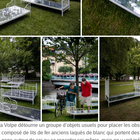
gia Volpe détourne un groupe d’objets usuels pour placer les o
t composé de lits de fer anciens laqués de blanc qui portent de