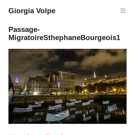
Aller
Giorgia Volpe
au
contenu
principal
Passage-
MigratoireSthephaneBourgeois1