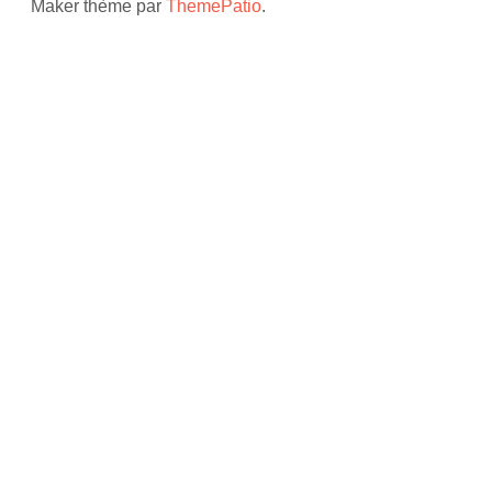
Maker thème par
ThemePatio
.