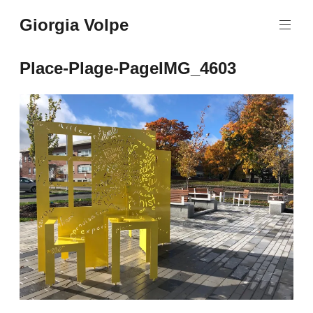
Aller
Giorgia Volpe
au
contenu
principal
Place-Plage-PageIMG_4603