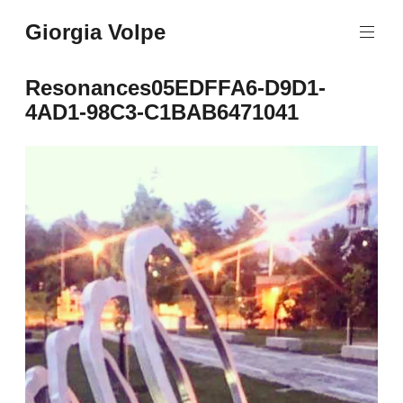
Aller
Giorgia Volpe
au
contenu
principal
Resonances05EDFFA6-D9D1-
4AD1-98C3-C1BAB6471041