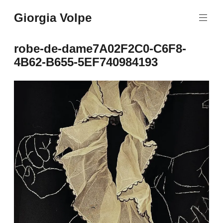
Aller
Giorgia Volpe
au
contenu
principal
robe-de-dame7A02F2C0-C6F8-
4B62-B655-5EF740984193