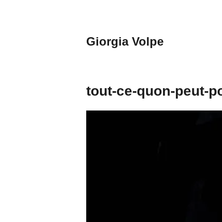
Aller
au
contenu
Giorgia Volpe
principal
tout-ce-quon-peut-p